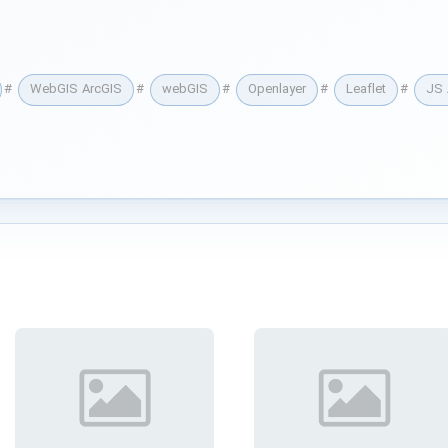
#
WebGIS ArcGIS
#
webGIS
#
Openlayer
#
Leaflet
#
JS 