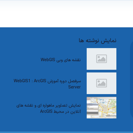
نمایش نوشته ها
نقشه های وبی WebGIS
سرفصل دوره آموزش WebGIS1 : ArcGIS
Server
نمایش تصاویر ماهواره ای و نقشه های
آنلاین در محیط ArcGIS