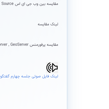
مقایسه بین وب جی ای اس Open Source و تجاری ArcGIS
لینک مقایسه
مقایسه پرفورمنس ArcGIS server , Map server , GeoServer
لینک فایل صوتی جلسه چهارم گفتگوی پنجشنبه ها با S