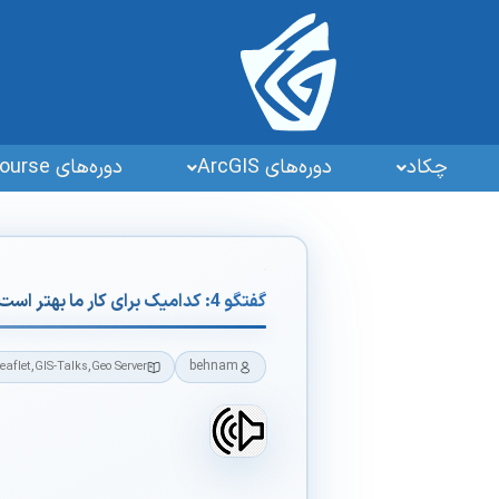
چکاد
دوره‌های ArcGIS
دوره‌های GIS OpenSourse
گفتگو 4: کدامیک برای کار ما بهتر است، webgis تجاری یا اوپن سورس؟
,
,
behnam
eaflet
GIS-Talks
Geo Server