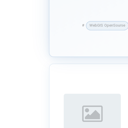
#
WebGIS OpenSourse