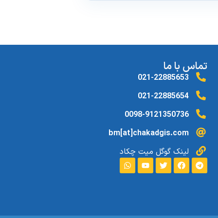
تماس با ما
021-22885653
021-22885654
0098-9121350736
bm[at]chakadgis.com
لینک گوگل میت چکاد