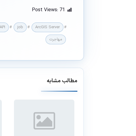
Post Views:
71
API
#
job
#
ArcGIS Server
#
مهاجرت
مطالب مشابه