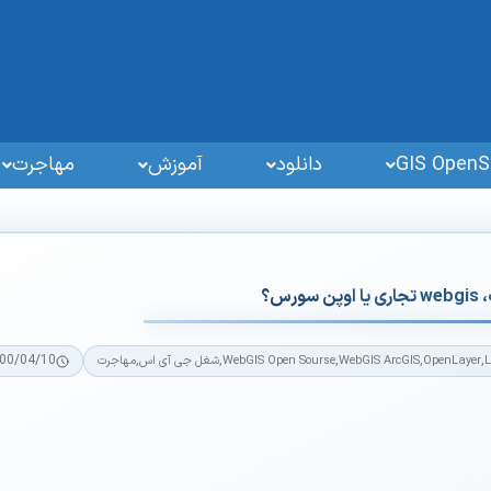
دانلود
آموزش
مهاجرت
00/04/10
,
,
,
,
,
L
OpenLayer
WebGIS ArcGIS
WebGIS Open Sourse
شغل جی آی اس
مهاجرت