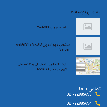
نمایش نوشته ها
نقشه های وبی WebGIS
سرفصل دوره آموزش WebGIS1 : ArcGIS
Server
نمایش تصاویر ماهواره ای و نقشه های
آنلاین در محیط ArcGIS
تماس با ما
021-22885653
021-22885654