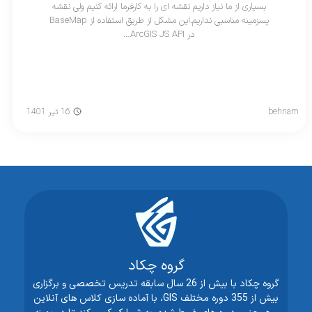
بسیاری از ما نیاز داریم نقشه ای را به کارفرما ارائه کنیم ولی نقشه
پسزمینه مناسبی نداریم.این مشکل از طریق استفاده از BaseMap
در ArcGIS JS API…
behnam
16 تیر 1401
گروه چکاد
گروه چکاد با بیش از 26 سال سابقه تدریس تخصصی و برگزاری
بیش از 355 دوره مختلف GIS، با آماده سازی کلاس های آنلاین