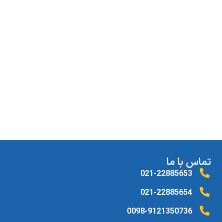
تماس با ما
021-22885653
021-22885654
0098-9121350736