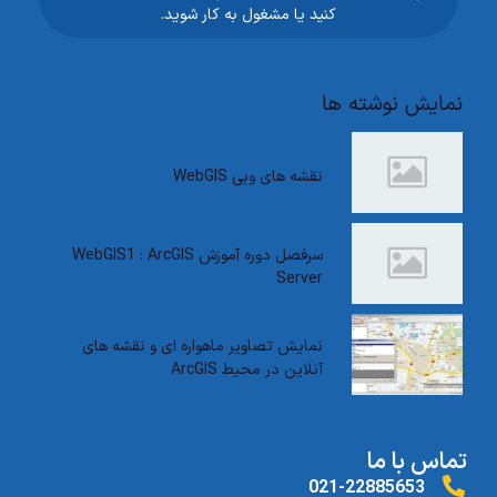
کنید یا مشغول به کار شوید.
نمایش نوشته ها
نقشه های وبی WebGIS
سرفصل دوره آموزش WebGIS1 : ArcGIS
Server
نمایش تصاویر ماهواره ای و نقشه های
آنلاین در محیط ArcGIS
تماس با ما
021-22885653