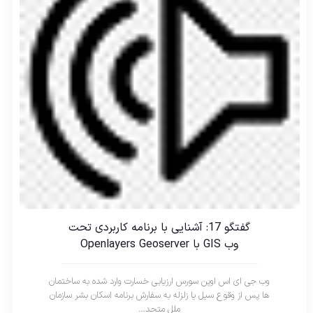
گفتگو 17: آشنایی با برنامه کاربردی تحت
وب GIS با Openlayers Geoserver
وب جی ای اس اوپن سورس ارزیابی خسارت وارد شده به ساختمان
ها پس از وقوع سیل یا زلزله به سفارش برنامه اسکان بشر سازمان
ملل متحد…