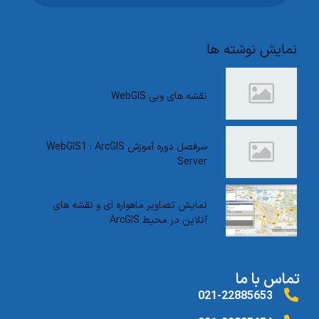
نمایش نوشته ها
نقشه های وبی WebGIS
سرفصل دوره آموزش WebGIS1 : ArcGIS
Server
نمایش تصاویر ماهواره ای و نقشه های
آنلاین در محیط ArcGIS
تماس با ما
021-22885653