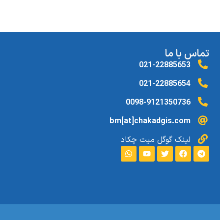
تماس با ما
021-22885653
021-22885654
0098-9121350736
bm[at]chakadgis.com
لینک گوگل میت چکاد