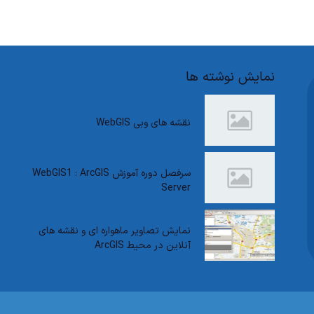
نمایش نوشته ها
نقشه های وبی WebGIS
سرفصل دوره آموزش WebGIS1 : ArcGIS
Server
نمایش تصاویر ماهواره ای و نقشه های
آنلاین در محیط ArcGIS