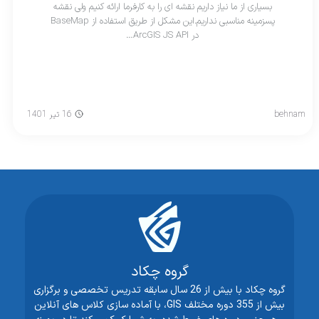
بسیاری از ما نیاز داریم نقشه ای را به کارفرما ارائه کنیم ولی نقشه
پسزمینه مناسبی نداریم.این مشکل از طریق استفاده از BaseMap
در ArcGIS JS API…
behnam
16 تیر 1401
گروه چکاد
گروه چکاد با بیش از 26 سال سابقه تدریس تخصصی و برگزاری
بیش از 355 دوره مختلف GIS، با آماده سازی کلاس های آنلاین