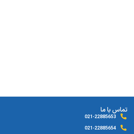
تماس با ما
021-22885653
021-22885654