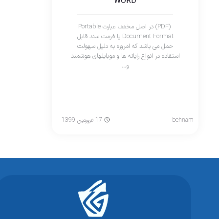
WORD
(PDF) در اصل مخفف عبارت Portable
Document Format یا فرمت سند قابل
حمل می باشد که امروزه به دلیل سهولت
استفاده در انواع رایانه ها و موبایلهای هوشمند
و…
behnam
17 فروردین 1399