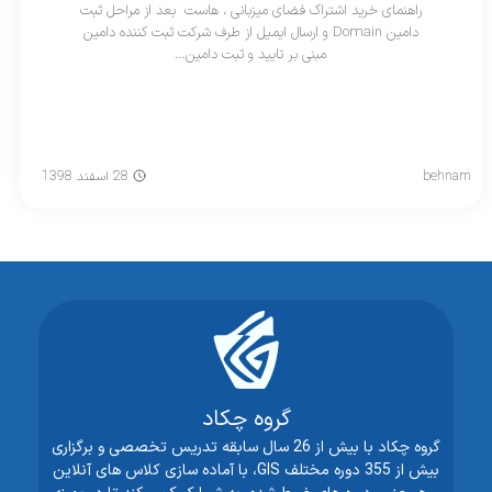
راهنمای خرید اشتراک فضای میزبانی ، هاست بعد از مراحل ثبت
دامین Domain و ارسال ایمیل از طرف شرکت ثبت کننده دامین
مبنی بر تایید و ثبت دامین…
behnam
28 اسفند 1398
گروه چکاد
گروه چکاد با بیش از 26 سال سابقه تدریس تخصصی و برگزاری
بیش از 355 دوره مختلف GIS، با آماده سازی کلاس های آنلاین