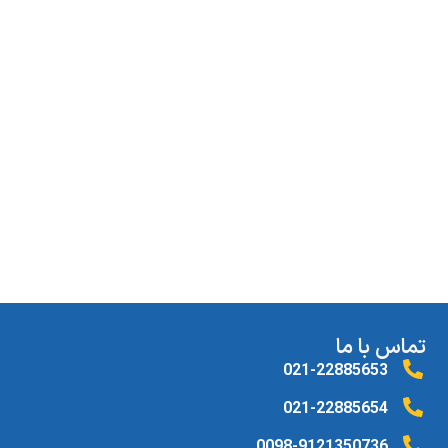
تماس با ما
021-22885653
021-22885654
0098-9121350736