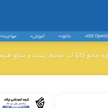
دانلود
آموزش
مهاجرت
امع GIS آب، محیط زیست و منابع طبیعی