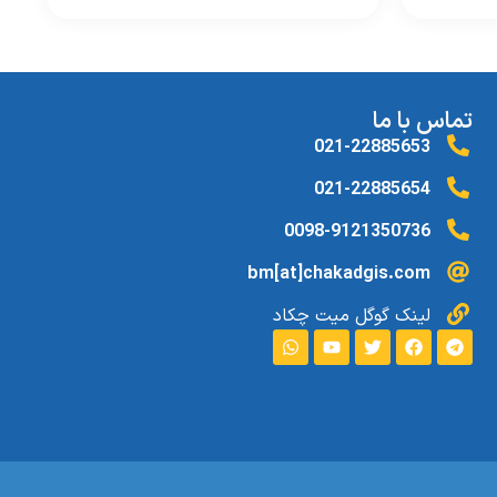
تماس با ما
021-22885653
021-22885654
0098-9121350736
bm[at]chakadgis.com
لینک گوگل میت چکاد