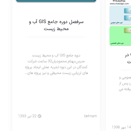
سرفصل دوره جامع GIS آب و
محیط زیست
دوره های آموزشی ، GIS در
دوره جامع GIS آب و محیط زیست
مدرس:بهنام محمودیان32 ساعت شرکت
ت
کنندگان در این دوره تجربه عملی ایجاد پروژه
های ارزیابی زیست محیطی و نیز پروژه های…
و سطح عمومی و
 پس از
 تا پیشرفته می
behnam
22 تیر 1393