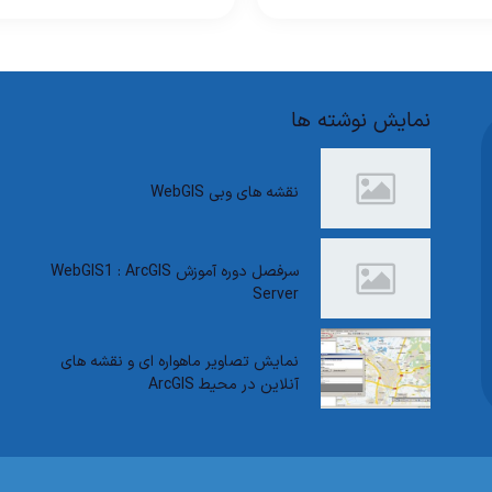
نمایش نوشته ها
نقشه های وبی WebGIS
سرفصل دوره آموزش WebGIS1 : ArcGIS
Server
نمایش تصاویر ماهواره ای و نقشه های
آنلاین در محیط ArcGIS